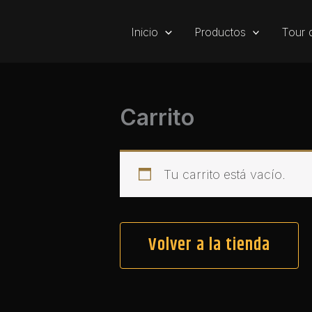
Ir
al
Inicio
Productos
Tour 
contenido
Carrito
Tu carrito está vacío.
Volver a la tienda