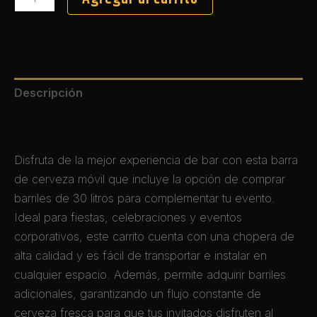
de
Barra
Chopera
Móvil
cantidad
Descripción
Valoraciones (0)
Disfruta de la mejor experiencia de bar con esta barra
de cerveza móvil que incluye la opción de comprar
barriles de 30 litros para complementar tu evento.
Ideal para fiestas, celebraciones y eventos
corporativos, este carrito cuenta con una chopera de
alta calidad y es fácil de transportar e instalar en
cualquier espacio. Además, permite adquirir barriles
adicionales, garantizando un flujo constante de
cerveza fresca para que tus invitados disfruten al