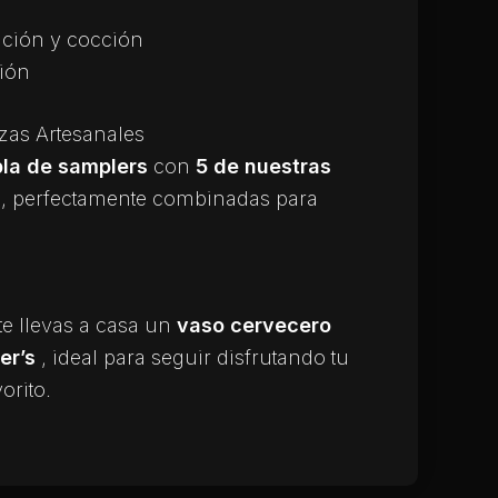
ción y cocción
ión
as Artesanales
bla de samplers
con
5 de nuestras
s
, perfectamente combinadas para
, te llevas a casa un
vaso cervecero
er’s
, ideal para seguir disfrutando tu
orito.