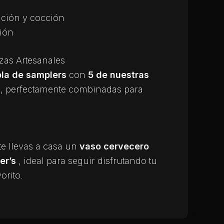
ción y cocción
ión
as Artesanales
bla de samplers
con
5 de nuestras
s
, perfectamente combinadas para
, te llevas a casa un
vaso cervecero
er’s
, ideal para seguir disfrutando tu
orito.