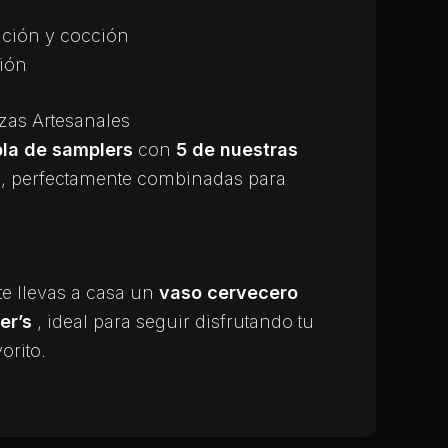
ción y cocción
ión
as Artesanales
bla de samplers
con
5 de nuestras
s
, perfectamente combinadas para
, te llevas a casa un
vaso cervecero
er’s
, ideal para seguir disfrutando tu
orito.