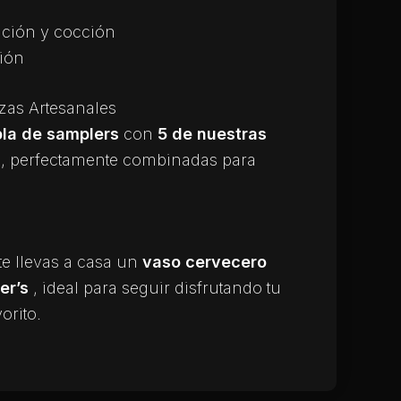
ción y cocción
ión
as Artesanales
bla de samplers
con
5 de nuestras
s
, perfectamente combinadas para
, te llevas a casa un
vaso cervecero
er’s
, ideal para seguir disfrutando tu
orito.